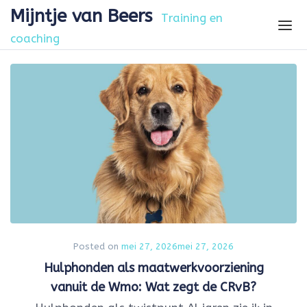
Skip to the content
Mijntje van Beers
Training en
coaching
Posted on
mei 27, 2026
mei 27, 2026
Hulphonden als maatwerkvoorziening
vanuit de Wmo: Wat zegt de CRvB?