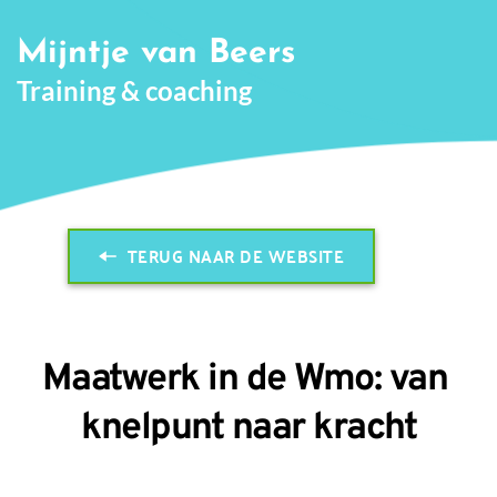
Skip to the content
Mijntje van Beers
Training & coaching
TERUG NAAR DE WEBSITE
Maatwerk in de Wmo: van 
knelpunt naar kracht