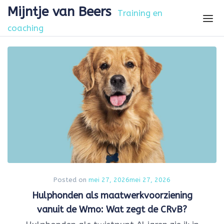
Skip to the content
Mijntje van Beers
Training en
coaching
Posted on
mei 27, 2026
mei 27, 2026
Hulphonden als maatwerkvoorziening
vanuit de Wmo: Wat zegt de CRvB?