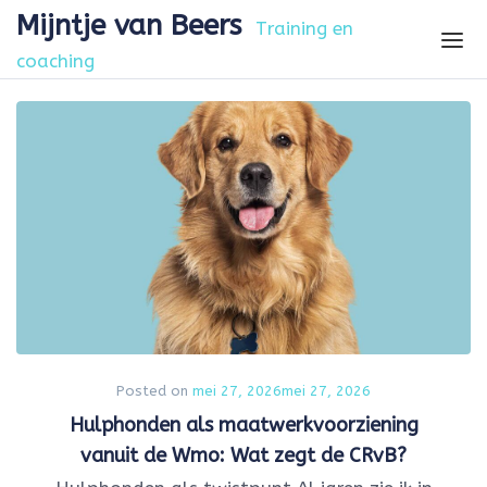
Skip to the content
Mijntje van Beers
Training en
coaching
Posted on
mei 27, 2026
mei 27, 2026
Hulphonden als maatwerkvoorziening
vanuit de Wmo: Wat zegt de CRvB?