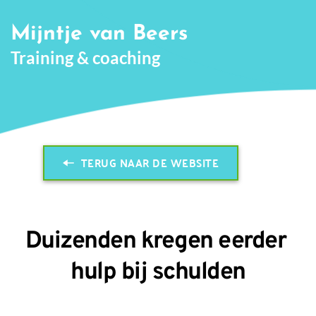
Skip to the content
Mijntje van Beers
Training & coaching
TERUG NAAR DE WEBSITE
Duizenden kregen eerder 
hulp bij schulden